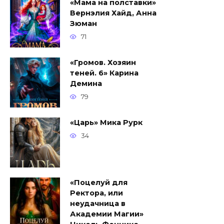
«Мама на полставки»
Вернэлия Хайд, Анна
Зюман
71
«Громов. Хозяин
теней. 6» Карина
Демина
79
«Царь» Мика Рурк
34
«Поцелуй для
Ректора, или
неудачница в
Академии Магии»