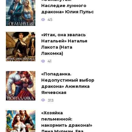
Наследие лунного
дракона» Юлия Пульс
45
«Итак, она звалась
Натальей» Наталья
Лакота (Ната
Лакомка)
41
«Попаданка.
Недопустимый выбор
дракона» Анжелика
Янчевская
313
«Хозяйка
пельменной:
накормить дракона!»
Лена Мурман, Ева