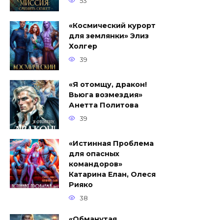
53
«Космический курорт
для землянки» Элиз
Холгер
39
«Я отомщу, дракон!
Вьюга возмездия»
Анетта Политова
39
«Истинная Проблема
для опасных
командоров»
Катарина Елан, Олеся
Рияко
38
«Обманутая.