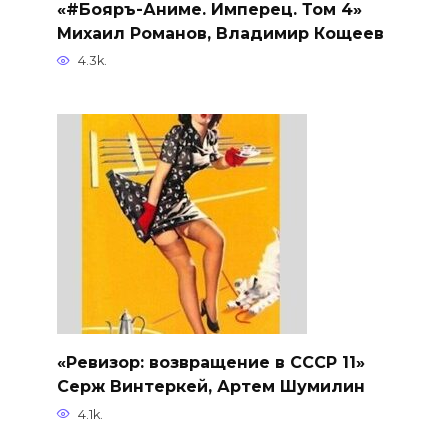
«#Бояръ-Аниме. Имперец. Том 4»
Михаил Романов, Владимир Кощеев
4.3k.
«Ревизор: возвращение в СССР 11»
Серж Винтеркей, Артем Шумилин
4.1k.