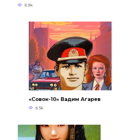
6.9k.
«Совок-10» Вадим Агарев
6.5k.