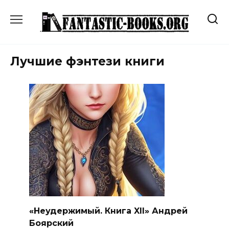
Перейти
к
содержанию
Лучшие фэнтези книги
«Неудержимый. Книга XII» Андрей
Боярский