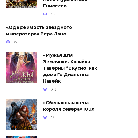
Енисеева
36
«Одержимость звёздного
императора» Вера Ланс
37
«Мужья для
Землянки. Хозяйка
Таверны “Вкусно, как
дома!”» Дианелла
Кавейк
133
«Сбежавшая жена
короля севера» ЮЭл
77