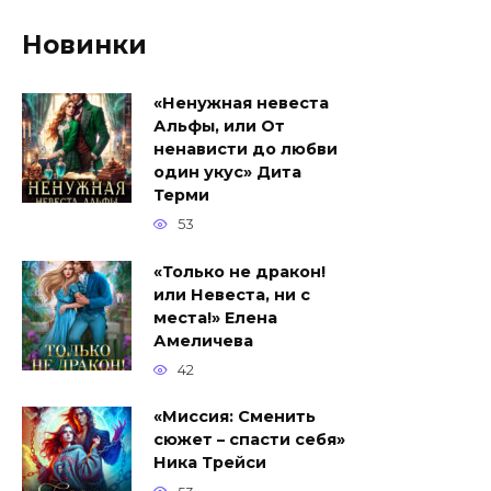
Новинки
«Ненужная невеста
Альфы, или От
ненависти до любви
один укус» Дита
Терми
53
«Только не дракон!
или Невеста, ни с
места!» Елена
Амеличева
42
«Миссия: Сменить
сюжет – спасти себя»
Ника Трейси