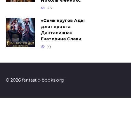
Николь Фенникс
26
«Семь кругов Ады
для герцога
Данталиана»
Екатерина Слави
19
© 2026 fantastic-books.org