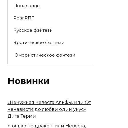
Попаданцы
РеалРПГ
Русское фэнтези
Эротическое фэнтези
Юмористическое фэнтези
Новинки
«Ненужная невеста Альфы, или От
ненависти до любви один укус»
Дита Терми
«Только не дракон! или Невеста,