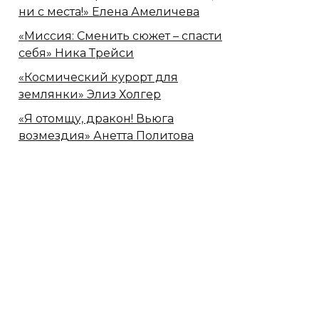
ни с места!» Елена Амеличева
«Миссия: Сменить сюжет – спасти
себя» Ника Трейси
«Космический курорт для
землянки» Элиз Холгер
«Я отомщу, дракон! Вьюга
возмездия» Анетта Политова