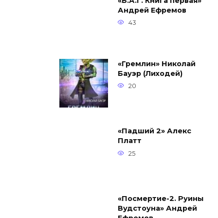
«Б.А.Г. Книга первая»
Андрей Ефремов
43
«Гремлин» Николай
Бауэр (Лиходей)
20
«Падший 2» Алекс
Платт
25
«Посмертие-2. Руины
Вудстоуна» Андрей