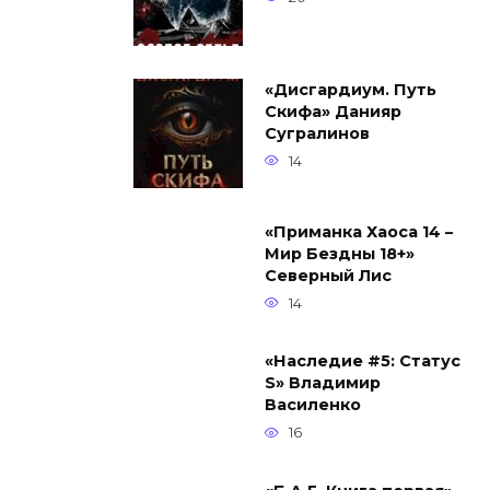
«Дисгардиум. Путь
Скифа» Данияр
Сугралинов
14
«Приманка Хаоса 14 –
Мир Бездны 18+»
Северный Лис
14
«Наследие #5: Статус
S» Владимир
Василенко
16