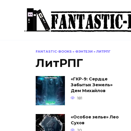
Перейти
к
содержанию
FANTASTIC-BOOKS
»
ФЭНТЕЗИ
»
ЛИТРПГ
ЛитРПГ
«ГКР-9: Сердце
Забытых Земель»
Дем Михайлов
181
«Особое зелье» Лео
Сухов
20