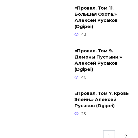
«Провал. Том 11.
Большая Охота.»
Алексей Русаков
(Dgipei)
43
«Провал. Том 9.
Демоны Пустыни.»
Алексей Русаков
(Dgipei)
40
«Провал. Том 7. Кровь
Элейн.» Алексей
Русаков (Dgipei)
25
Навигация
1
2