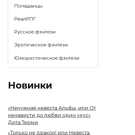
Попаданцы
РеалРПГ
Русское фэнтези
Эротическое фэнтези
Юмористическое фэнтези
Новинки
«Ненужная невеста Альфы, или От
ненависти до любви один укус»
Дита Терми
«Только не дракон! или Невеста,