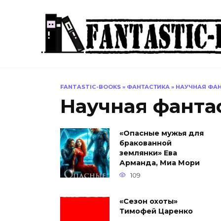
Перейти
к
содержанию
FANTASTIC-BOOKS
»
ФАНТАСТИКА
»
НАУЧНАЯ ФА
Научная фанта
«Опасные мужья для
бракованной
землянки» Ева
Арманда, Миа Мори
109
«Сезон охоты»
Тимофей Царенко