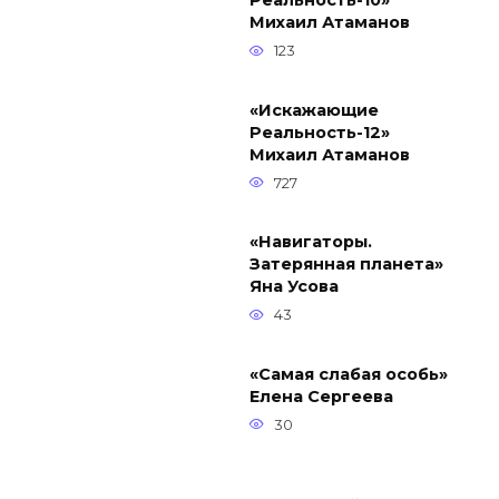
Реальность-10»
Михаил Атаманов
123
«Искажающие
Реальность-12»
Михаил Атаманов
727
«Навигаторы.
Затерянная планета»
Яна Усова
43
«Самая слабая особь»
Елена Сергеева
30