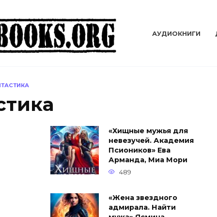
АУДИОКНИГИ
НТАСТИКА
стика
«Хищные мужья для
невезучей. Академия
Псиоников» Ева
Арманда, Миа Мори
489
«Жена звездного
адмирала. Найти