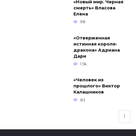
«Новый мир. Черная
смерть» Власова
Елена
98
«Отверженная
истинная короля-
дракона» Адриана
Дари
1.5k.
«Человек из
прошлого» Виктор
Калашников
83
Навигация
1
по
записям