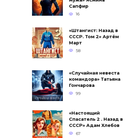
мужа» Ясмина
Сапфир
16
«Штангист: Назад в
СССР. Том 2» Артём
Март
58
«Случайная невеста
командора» Татьяна
Гончарова
99
«Настоящий
Спасатель 2 . Назад в
СССР» Адам Хлебов
67