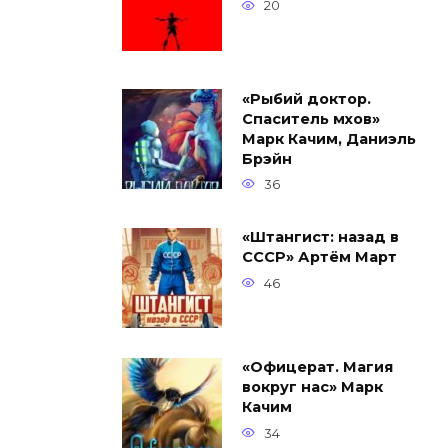
20
«Рыбий доктор.
Спаситель мхов»
Марк Качим, Даниэль
Брэйн
36
«Штангист: назад в
СССР» Артём Март
46
«Офицерат. Магия
вокруг нас» Марк
Качим
34