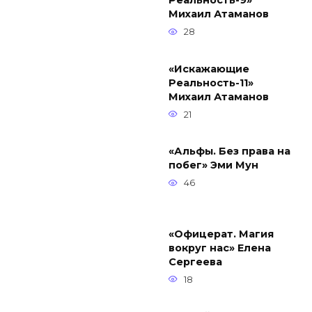
Реальность-9»
Михаил Атаманов
28
«Искажающие
Реальность-11»
Михаил Атаманов
21
«Альфы. Без права на
побег» Эми Мун
46
«Офицерат. Магия
вокруг нас» Елена
Сергеева
18