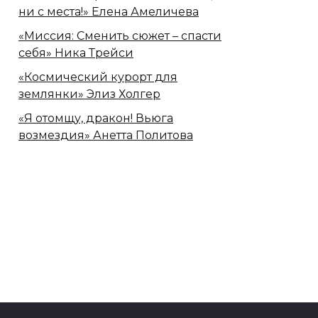
ни с места!» Елена Амеличева
«Миссия: Сменить сюжет – спасти
себя» Ника Трейси
«Космический курорт для
землянки» Элиз Холгер
«Я отомщу, дракон! Вьюга
возмездия» Анетта Политова