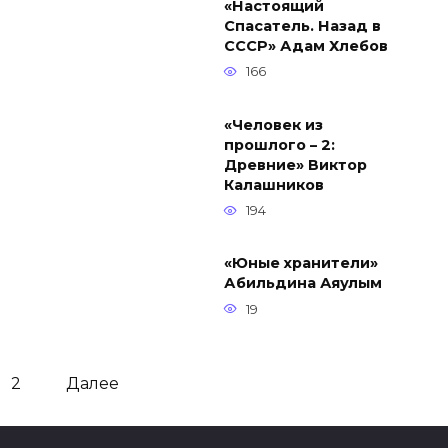
«Настоящий
Спасатель. Назад в
СССР» Адам Хлебов
166
«Человек из
прошлого – 2:
Древние» Виктор
Калашников
194
«Юные хранители»
Абильдина Аяулым
19
2
Далее