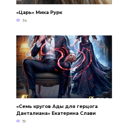
«Царь» Мика Рурк
34
«Семь кругов Ады для герцога
Данталиана» Екатерина Слави
19