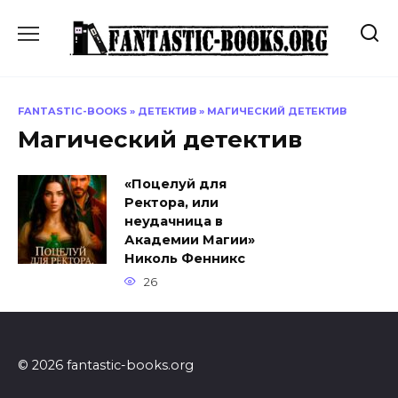
Перейти
к
содержанию
FANTASTIC-BOOKS
»
ДЕТЕКТИВ
»
МАГИЧЕСКИЙ ДЕТЕКТИВ
Магический детектив
«Поцелуй для
Ректора, или
неудачница в
Академии Магии»
Николь Фенникс
26
© 2026 fantastic-books.org