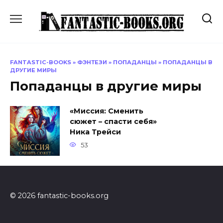
Перейти
к
содержанию
FANTASTIC-BOOKS
»
ФЭНТЕЗИ
»
ПОПАДАНЦЫ
»
ПОПАДАНЦЫ В
ДРУГИЕ МИРЫ
Попаданцы в другие миры
«Миссия: Сменить
сюжет – спасти себя»
Ника Трейси
53
© 2026 fantastic-books.org