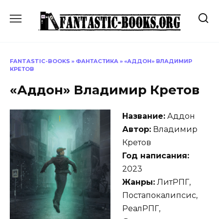
Перейти
к
содержанию
FANTASTIC-BOOKS
»
ФАНТАСТИКА
»
«АДДОН» ВЛАДИМИР
КРЕТОВ
«Аддон» Владимир Кретов
Название:
Аддон
Автор:
Владимир
Кретов
Год написания:
2023
Жанры:
ЛитРПГ,
Постапокалипсис,
РеалРПГ,