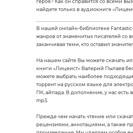
героя? Как он справится со всеми вы
найдете только в аудиокниге «Лицеис
В нашей онлайн-библиотеке Fantastic
жанров от знаменитых писателей со в
заканчивая теми, кто оставил значит
На нашем сайте Вы можете скачать и
книги «Лицеист» Валерий Пылаев бесп
можете выбрать наиболее подходящи
торрент на русском языке для электр
ПК, айпада. В дополнение, у нас ест
mp3.
Прежде чем начать чтение или скачат
рецензиями, аннотациями, а также пр
произведение. Мы уделяем особое вн