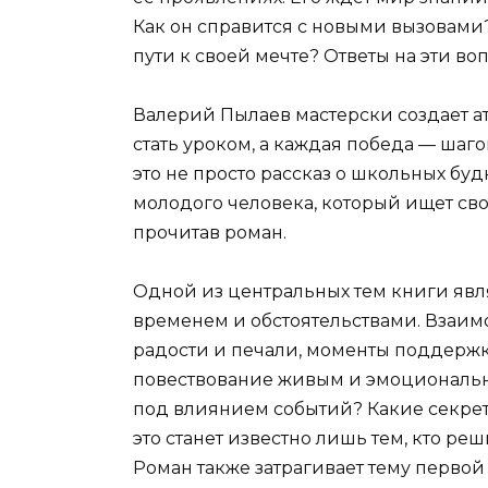
Как он справится с новыми вызовами
пути к своей мечте? Ответы на эти во
Валерий Пылаев мастерски создает а
стать уроком, а каждая победа — шаг
это не просто рассказ о школьных бу
молодого человека, который ищет сво
прочитав роман.
Одной из центральных тем книги явл
временем и обстоятельствами. Взаи
радости и печали, моменты поддержк
повествование живым и эмоциональн
под влиянием событий? Какие секре
это станет известно лишь тем, кто ре
Роман также затрагивает тему перво