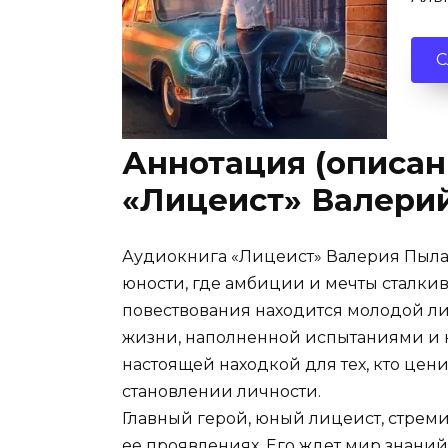
С
Аннотация (описан
«Лицеист» Валери
Аудиокнига «Лицеист» Валерия Пылае
юности, где амбиции и мечты сталкив
повествования находится молодой лиц
жизни, наполненной испытаниями и 
настоящей находкой для тех, кто цен
становлении личности.
Главный герой, юный лицеист, стремит
ее проявлениях. Его ждет мир знани