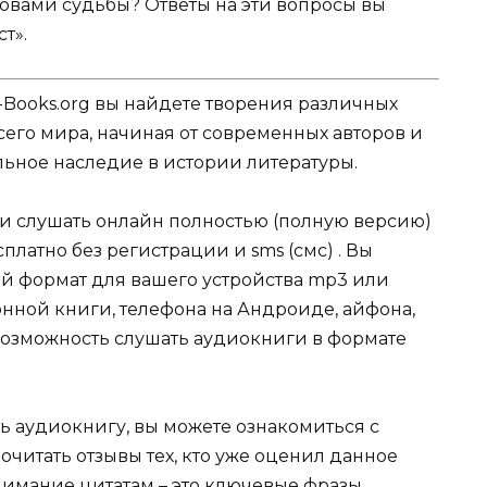
зовами судьбы? Ответы на эти вопросы вы
т».
-Books.org вы найдете творения различных
сего мира, начиная от современных авторов и
ельное наследие в истории литературы.
ли слушать онлайн полностью (полную версию)
латно без регистрации и sms (смс) . Вы
й формат для вашего устройства mp3 или
онной книги, телефона на Андроиде, айфона,
ь возможность слушать аудиокниги в формате
ь аудиокнигу, вы можете ознакомиться с
очитать отзывы тех, кто уже оценил данное
имание цитатам – это ключевые фразы,