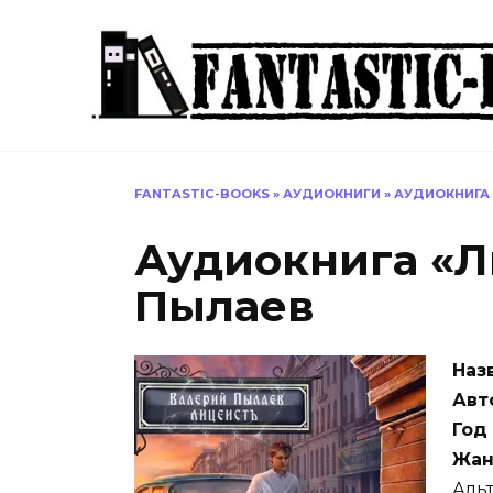
Перейти
к
содержанию
FANTASTIC-BOOKS
»
АУДИОКНИГИ
»
АУДИОКНИГА 
Аудиокнига «Л
Пылаев
Наз
Авт
Год
Жан
Аль