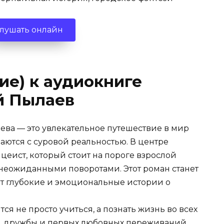
лушать онлайн
ие) к аудиокниге
й Пылаев
ва — это увлекательное путешествие в мир
аются с суровой реальностью. В центре
еист, который стоит на пороге взрослой
неожиданными поворотами. Этот роман станет
ит глубокие и эмоциональные истории о
ся не просто учиться, а познать жизнь во всех
й, дружбы и первых любовных переживаний.