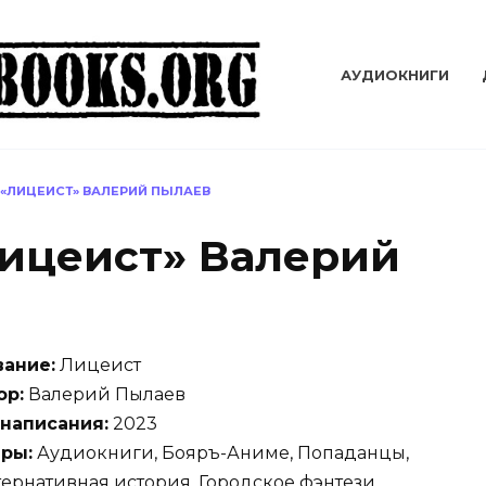
АУДИОКНИГИ
«ЛИЦЕИСТ» ВАЛЕРИЙ ПЫЛАЕВ
ицеист» Валерий
вание:
Лицеист
ор:
Валерий Пылаев
 написания:
2023
ры:
Аудиокниги, Бояръ-Аниме, Попаданцы,
тернативная история, Городское фэнтези