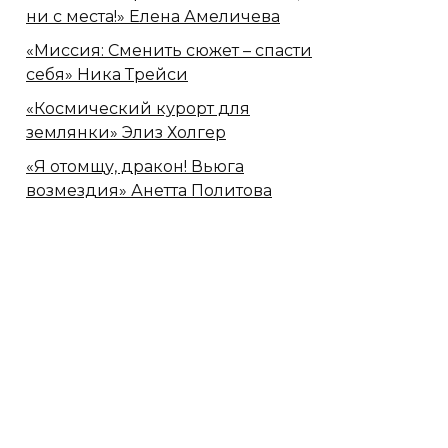
ни с места!» Елена Амеличева
«Миссия: Сменить сюжет – спасти
себя» Ника Трейси
«Космический курорт для
землянки» Элиз Холгер
«Я отомщу, дракон! Вьюга
возмездия» Анетта Политова