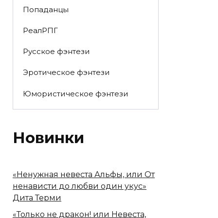
Попаданцы
РеалРПГ
Русское фэнтези
Эротическое фэнтези
Юмористическое фэнтези
Новинки
«Ненужная невеста Альфы, или От
ненависти до любви один укус»
Дита Терми
«Только не дракон! или Невеста,