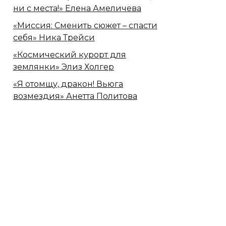
ни с места!» Елена Амеличева
«Миссия: Сменить сюжет – спасти
себя» Ника Трейси
«Космический курорт для
землянки» Элиз Холгер
«Я отомщу, дракон! Вьюга
возмездия» Анетта Политова