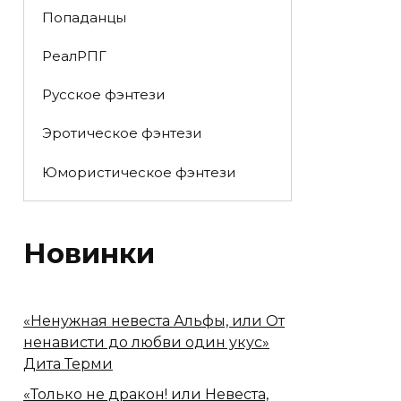
Попаданцы
РеалРПГ
Русское фэнтези
Эротическое фэнтези
Юмористическое фэнтези
Новинки
«Ненужная невеста Альфы, или От
ненависти до любви один укус»
Дита Терми
«Только не дракон! или Невеста,