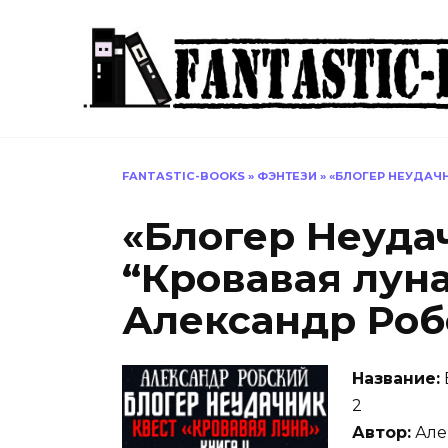
Перейти
к
содержанию
FANTASTIC-BOOKS
»
ФЭНТЕЗИ
»
«БЛОГЕР НЕУДАЧН
«Блогер Неудач
“Кровавая луна
Александр Ро
Название:
2
Автор:
Але