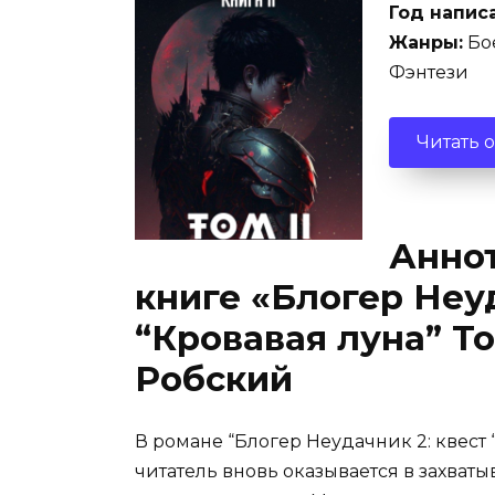
Год напис
Жанры:
Бое
Фэнтези
Читать 
Аннот
книге «Блогер Неуд
“Кровавая луна” Т
Робский
В романе “Блогер Неудачник 2: квест 
читатель вновь оказывается в захва