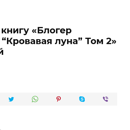
 книгу «Блогер
 “Кровавая луна” Том 2»
й