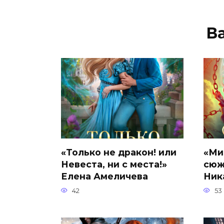
В
«Только не дракон! или
«Ми
Невеста, ни с места!»
сюж
Елена Амеличева
Ник
42
53