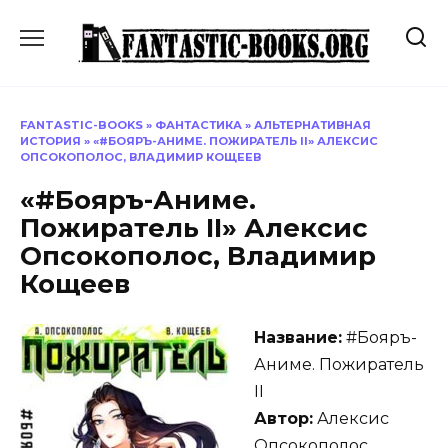
Перейти
к
содержанию
FANTASTIC-BOOKS
»
ФАНТАСТИКА
»
АЛЬТЕРНАТИВНАЯ
ИСТОРИЯ
»
«#БОЯРЪ-АНИМЕ. ПОЖИРАТЕЛЬ II» АЛЕКСИС
ОПСОКОПОЛОС, ВЛАДИМИР КОЩЕЕВ
«#Бояръ-Аниме.
Пожиратель II» Алексис
Опсокополос, Владимир
Кощеев
Название:
#Бояръ-
Аниме. Пожиратель
II
Автор:
Алексис
Опсокополос,