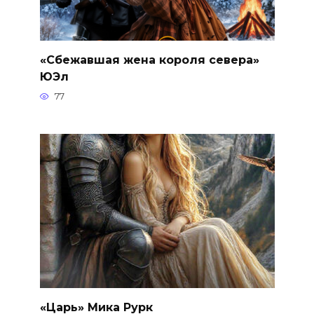
«Сбежавшая жена короля севера»
ЮЭл
77
«Царь» Мика Рурк