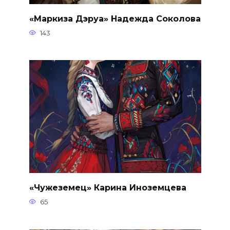
«Маркиза Дэруа» Надежда Соколова
143
«Чужеземец» Карина Иноземцева
65