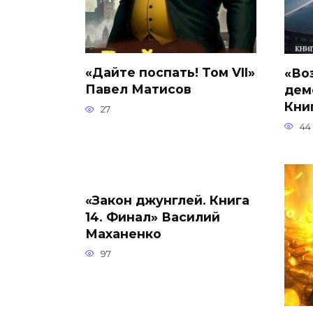
«Дайте поспать! Том VII»
«Во
Павел Матисов
дем
Книг
27
44
«Закон джунглей. Книга
14. Финал» Василий
Маханенко
97