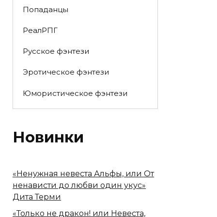
Попаданцы
РеалРПГ
Русское фэнтези
Эротическое фэнтези
Юмористическое фэнтези
Новинки
«Ненужная невеста Альфы, или От
ненависти до любви один укус»
Дита Терми
«Только не дракон! или Невеста,