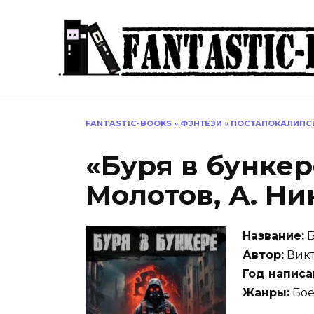
Перейти
к
содержанию
FANTASTIC-BOOKS
»
ФЭНТЕЗИ
»
ПОСТАПОКАЛИПС
«Буря в бункер
Молотов, А. Ни
Название:
Б
Автор:
Викт
Год написа
Жанры:
Бое