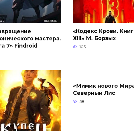
«Кодекс Крови. Книг
звращение
ХIII» М. Борзых
онического мастера.
а 7» Findroid
103
«Мимик нового Мира
Северный Лис
58