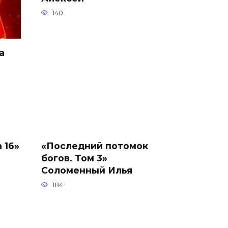
140
а
 16»
«Последний потомок
богов. Том 3»
Соломенный Илья
184