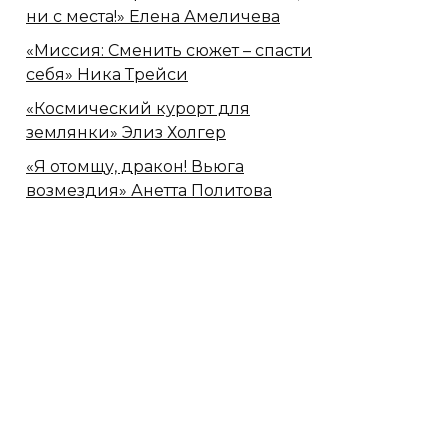
ни с места!» Елена Амеличева
«Миссия: Сменить сюжет – спасти
себя» Ника Трейси
«Космический курорт для
землянки» Элиз Холгер
«Я отомщу, дракон! Вьюга
возмездия» Анетта Политова