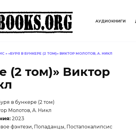
АУДИОКНИГИ
ИС
»
«БУРЯ В БУНКЕРЕ (2 ТОМ)» ВИКТОР МОЛОТОВ, А. НИКЛ
е (2 том)» Виктор
кл
уря в бункере (2 том)
ор Молотов, А. Никл
ния:
2023
вое фэнтези, Попаданцы, Постапокалипсис