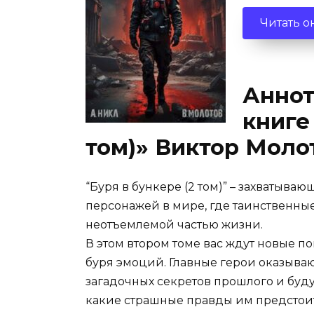
Читать о
Аннот
книге
том)» Виктор Молот
“Буря в бункере (2 том)” – захваты
персонажей в мире, где таинственные
неотъемлемой частью жизни.
В этом втором томе вас ждут новые 
буря эмоций. Главные герои оказываю
загадочных секретов прошлого и буду
какие страшные правды им предстоит