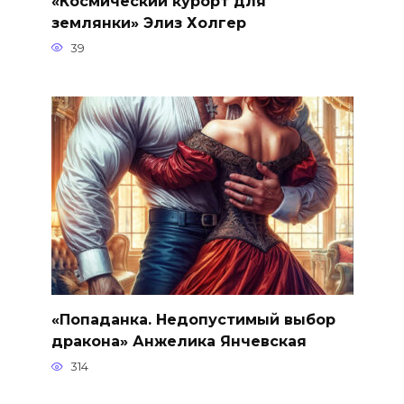
«Космический курорт для
землянки» Элиз Холгер
39
«Попаданка. Недопустимый выбор
дракона» Анжелика Янчевская
314