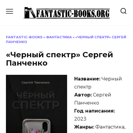
Перейти
к
содержанию
FANTASTIC-BOOKS
»
ФАНТАСТИКА
»
«ЧЕРНЫЙ СПЕКТР» СЕРГЕЙ
ПАНЧЕНКО
«Черный спектр» Сергей
Панченко
Название:
Черный
спектр
Автор:
Сергей
Панченко
Год написания:
2023
Жанры:
Фантастика,