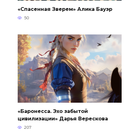
«Спасенная Зверем» Алика Бауэр
50
«Баронесса. Эхо забытой
цивилизации» Дарья Верескова
207