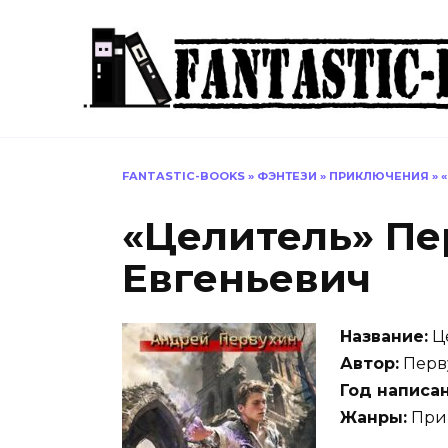
Перейти
к
содержанию
FANTASTIC-BOOKS
»
ФЭНТЕЗИ
»
ПРИКЛЮЧЕНИЯ
»
«Целитель» Пе
Евгеньевич
Название:
Ц
Автор:
Перв
Год написан
Жанры:
Прик