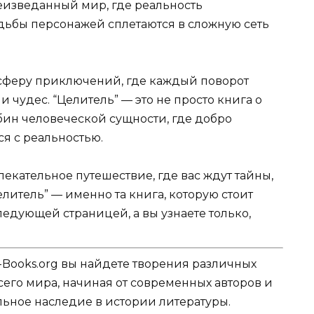
неизведанный мир, где реальность
удьбы персонажей сплетаются в сложную сеть
осферу приключений, где каждый поворот
 чудес. “Целитель” — это не просто книга о
бин человеческой сущности, где добро
ся с реальностью.
влекательное путешествие, где вас ждут тайны,
литель” — именно та книга, которую стоит
следующей страницей, а вы узнаете только,
-Books.org вы найдете творения различных
сего мира, начиная от современных авторов и
ельное наследие в истории литературы.