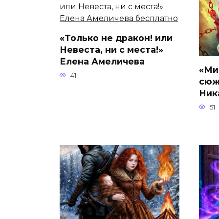
«Только не дракон! или
Невеста, ни с места!»
Елена Амеличева
«Ми
41
сюж
Ник
51