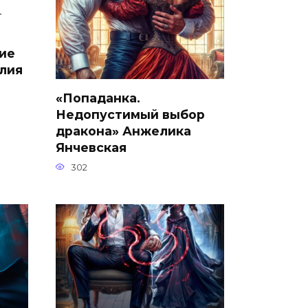
ие
лия
«Попаданка.
Недопустимый выбор
дракона» Анжелика
Янчевская
302