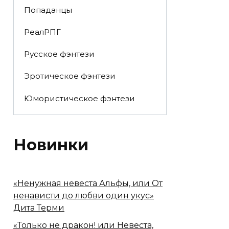
Попаданцы
РеалРПГ
Русское фэнтези
Эротическое фэнтези
Юмористическое фэнтези
Новинки
«Ненужная невеста Альфы, или От
ненависти до любви один укус»
Дита Терми
«Только не дракон! или Невеста,