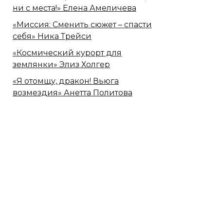
ни с места!» Елена Амеличева
«Миссия: Сменить сюжет – спасти
себя» Ника Трейси
«Космический курорт для
землянки» Элиз Холгер
«Я отомщу, дракон! Вьюга
возмездия» Анетта Политова