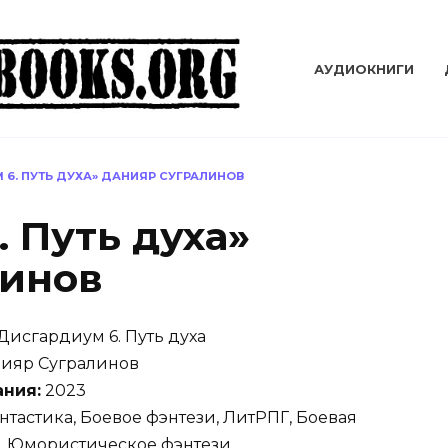
АУДИОКНИГИ
 6. ПУТЬ ДУХА» ДАНИЯР СУГРАЛИНОВ
 Путь духа»
линов
Дисгардиум 6. Путь духа
ияр Сугралинов
ания:
2023
тастика, Боевое фэнтези, ЛитРПГ, Боевая
а, Юмористическое фэнтези