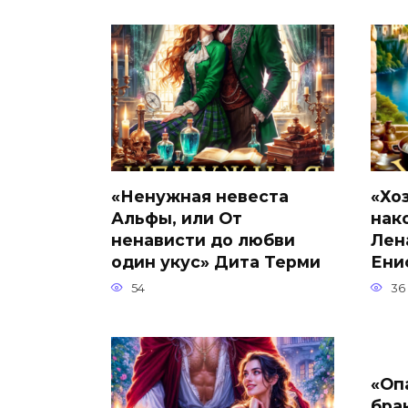
«Ненужная невеста
«Хо
Альфы, или От
нак
ненависти до любви
Лен
один укус» Дита Терми
Ени
54
36
«Оп
бра