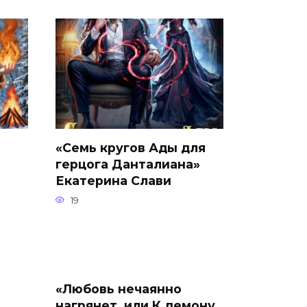
«Семь кругов Ады для
герцога Данталиана»
Екатерина Слави
19
«Любовь нечаянно
нагрянет, или К демону