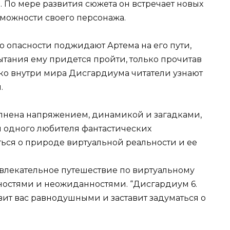
. По мере развития сюжета он встречает новых
можности своего персонажа.
о опасности поджидают Артема на его пути,
ытания ему придется пройти, только прочитав
ько внутри мира Дисгардиума читатели узнают
.
полнена напряжением, динамикой и загадками,
 одного любителя фантастических
ться о природе виртуальной реальности и ее
 увлекательное путешествие по виртуальному
ностями и неожиданностями. “Дисгардиум 6.
тавит вас равнодушными и заставит задуматься о