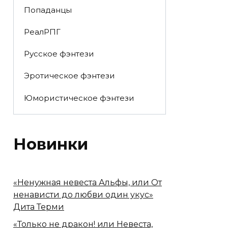
Попаданцы
РеалРПГ
Русское фэнтези
Эротическое фэнтези
Юмористическое фэнтези
Новинки
«Ненужная невеста Альфы, или От
ненависти до любви один укус»
Дита Терми
«Только не дракон! или Невеста,