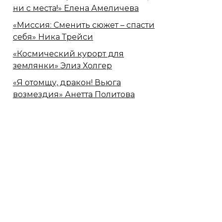
ни с места!» Елена Амеличева
«Миссия: Сменить сюжет – спасти
себя» Ника Трейси
«Космический курорт для
землянки» Элиз Холгер
«Я отомщу, дракон! Вьюга
возмездия» Анетта Политова