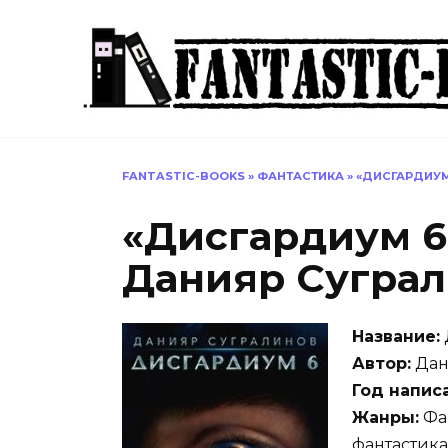
Перейти
к
содержанию
FANTASTIC-BOOKS
»
ФАНТАСТИКА
»
«ДИСГАРДИУМ
«Дисгардиум 6.
Данияр Сугра
Название:
Автор:
Дан
Год напис
Жанры:
Фан
фантастик