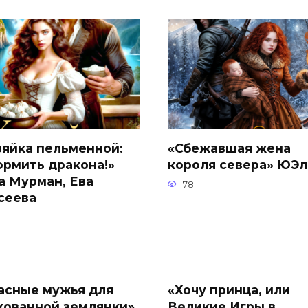
зяйка пельменной:
«Сбежавшая жена
ормить дракона!»
короля севера» ЮЭл
а Мурман, Ева
78
сеева
асные мужья для
«Хочу принца, или
кованной землянки»
Великие Игры в