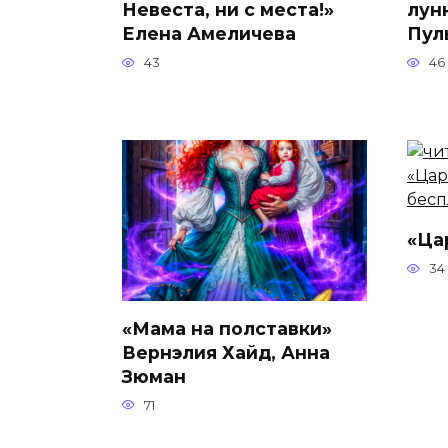
Невеста, ни с места!»
лун
Елена Амеличева
Пул
43
46
«Ца
34
«Мама на полставки»
Вернэлия Хайд, Анна
Зюман
71