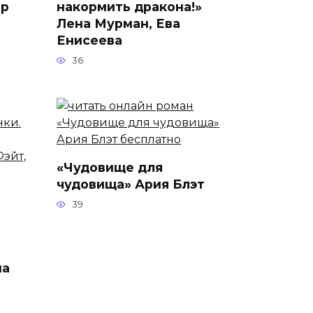
ор
накормить дракона!»
Лена Мурман, Ева
Енисеева
36
«Чудовище для
чудовища» Ария Блэт
39
ма