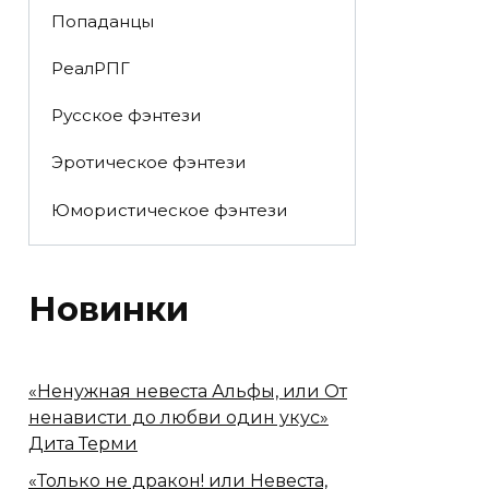
Попаданцы
РеалРПГ
Русское фэнтези
Эротическое фэнтези
Юмористическое фэнтези
Новинки
«Ненужная невеста Альфы, или От
ненависти до любви один укус»
Дита Терми
«Только не дракон! или Невеста,