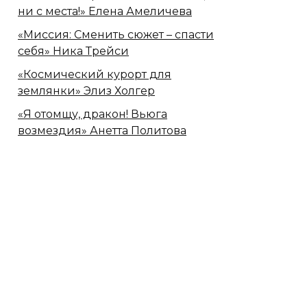
ни с места!» Елена Амеличева
«Миссия: Сменить сюжет – спасти
себя» Ника Трейси
«Космический курорт для
землянки» Элиз Холгер
«Я отомщу, дракон! Вьюга
возмездия» Анетта Политова