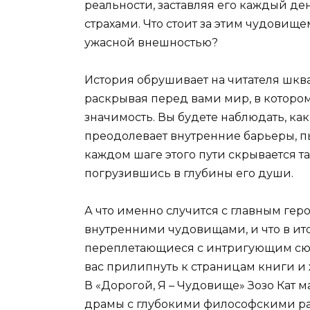
реальности, заставляя его каждый д
страхами. Что стоит за этим чудовище
ужасной внешностью?
История обрушивает на читателя шкв
раскрывая перед вами мир, в которо
значимость. Вы будете наблюдать, ка
преодолевает внутренние барьеры, п
каждом шаге этого пути скрывается т
погрузившись в глубины его души.
А что именно случится с главным геро
внутренними чудовищами, и что в ито
переплетающиеся с интригующим сюж
вас прилипнуть к страницам книги и 
В «Дорогой, Я – Чудовище» Зозо Кат 
драмы с глубокими философскими р