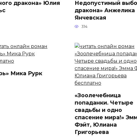
ного дракона» Юлия
Недопустимый выб
ьс
дракона» Анжелика
Янчевская
314
рь» Мика Рурк
«Зоолечебница
попаданки. Четыре
свадьбы и одно
спасение мира!» Эм
Фэйт, Юлиана
Григорьева