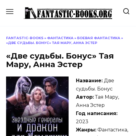
Перейти
к
содержанию
FANTASTIC-BOOKS
»
ФАНТАСТИКА
»
БОЕВАЯ ФАНТАСТИКА
»
«ДВЕ СУДЬБЫ. БОНУС» ТАЯ МАРУ, АННА ЭСТЕР
«Две судьбы. Бонус» Тая
Мару, Анна Эстер
Название:
Две
судьбы. Бонус
Автор:
Тая Мару,
Анна Эстер
Год написания:
2023
Жанры:
Фантастика,