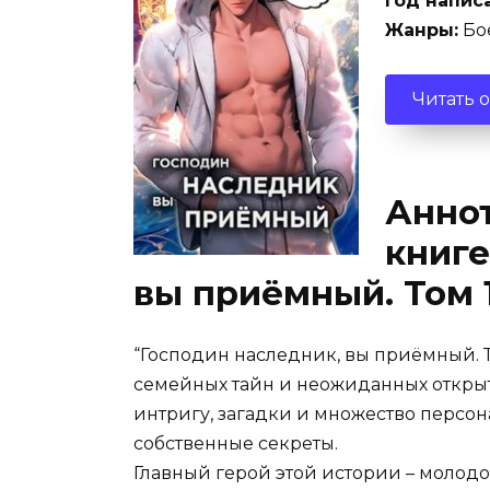
Год напис
Жанры:
Бо
Читать 
Аннот
книге
вы приёмный. Том 
“Господин наследник, вы приёмный. Т
семейных тайн и неожиданных открыт
интригу, загадки и множество персон
собственные секреты.
Главный герой этой истории – молодой