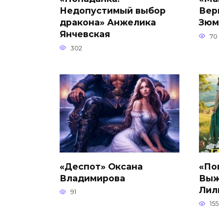
Недопустимый выбор
Вер
дракона» Анжелика
Зюм
Янчевская
70
302
«Деспот» Оксана
«Поп
Владимирова
Выж
Лил
91
155