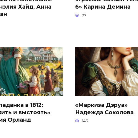
нэлия Хайд, Анна
6» Карина Демина
ан
77
аданка в 1812:
«Маркиза Дэруа»
ить и выстоять»
Надежда Соколова
ия Орланд
143