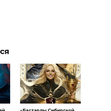
ся
ей.
«Бастарды Сибирской