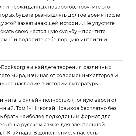
ок и неожиданных поворотов, прочтите этот
которых будете размышлять долгое время после
цу этой захватывающей истории. Не упустите
скать свою настоящую судьбу – прочтите
ом 1” и подарите себе порцию интриги и
-Books.org вы найдете творения различных
сего мира, начиная от современных авторов и
ельное наследие в истории литературы.
ли читать онлайн полностью (полную версию)
мный. Том 1» Николай Новиков бесплатно без
е выбрать наиболее подходящий формат для
tf, epub на русском языке для электронной
 ПК, айпада. В дополнение, у нас есть