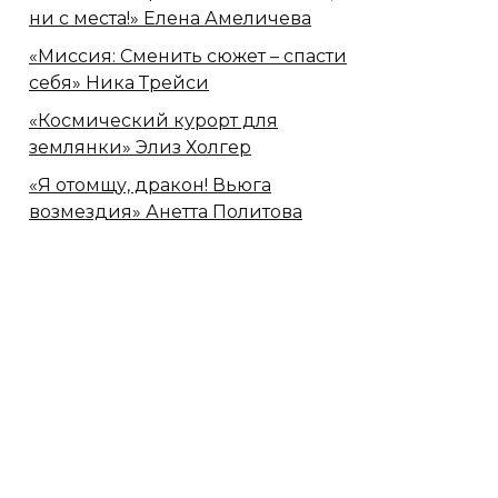
ни с места!» Елена Амеличева
«Миссия: Сменить сюжет – спасти
себя» Ника Трейси
«Космический курорт для
землянки» Элиз Холгер
«Я отомщу, дракон! Вьюга
возмездия» Анетта Политова