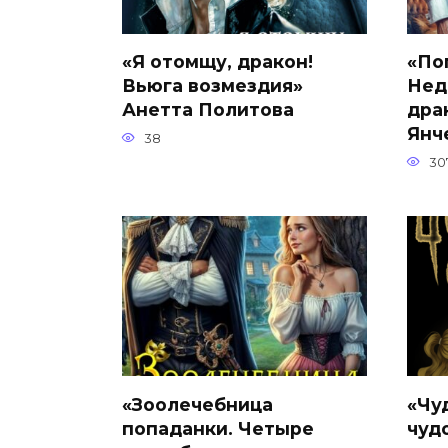
«Я отомщу, дракон!
«По
Вьюга возмездия»
Нед
Анетта Политова
дра
Янч
38
30
«Зоолечебница
«Чу
попаданки. Четыре
чуд