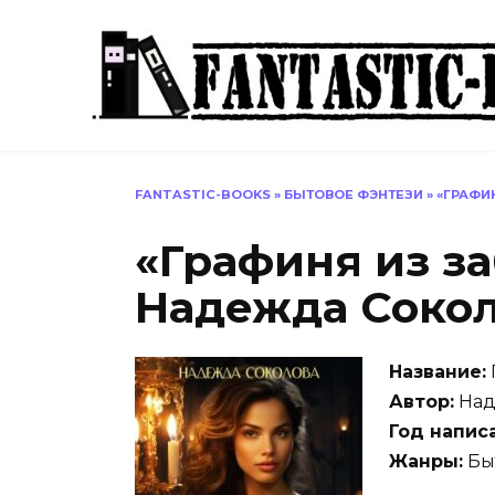
Перейти
к
содержанию
FANTASTIC-BOOKS
»
БЫТОВОЕ ФЭНТЕЗИ
»
«ГРАФИ
«Графиня из з
Надежда Соко
Название:
Автор:
Над
Год напис
Жанры:
Быт