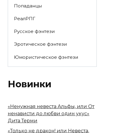
Попаданцы
РеалРПГ
Русское фэнтези
Эротическое фэнтези
Юмористическое фэнтези
Новинки
«Ненужная невеста Альфы, или От
ненависти до любви один укус»
Дита Терми
«Только не дракон! или Невеста,