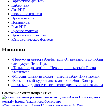
Зарубежное фэнтези
Киберпанк
ЛитРПГ
Любовное фэнтези
Приключения
Попаданцы
РеалРПГ
Русское фэнтези
Эротическое фэнтези
Юмористическое фэнтези
Новинки
«Ненужная невеста Альфы, или От ненависти до любви
один укус» Дита Терми
«Только не дракон! или Невеста, ни с места!» Елена
Амеличева
«Миссия: Сменить сюжет – спасти себя» Ника Трейси
«Космический курорт для землянки» Элиз Холгер
«Я отомщу, дракон! Вьюга возмездия» Анетта Политова
Вам также может понравиться
«Только не дракон! или Невеста, ни с места!» Елена