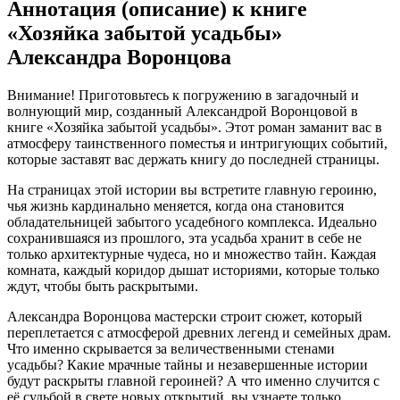
Аннотация (описание) к книге
«Хозяйка забытой усадьбы»
Александра Воронцова
Внимание! Приготовьтесь к погружению в загадочный и
волнующий мир, созданный Александрой Воронцовой в
книге «Хозяйка забытой усадьбы». Этот роман заманит вас в
атмосферу таинственного поместья и интригующих событий,
которые заставят вас держать книгу до последней страницы.
На страницах этой истории вы встретите главную героиню,
чья жизнь кардинально меняется, когда она становится
обладательницей забытого усадебного комплекса. Идеально
сохранившаяся из прошлого, эта усадьба хранит в себе не
только архитектурные чудеса, но и множество тайн. Каждая
комната, каждый коридор дышат историями, которые только
ждут, чтобы быть раскрытыми.
Александра Воронцова мастерски строит сюжет, который
переплетается с атмосферой древних легенд и семейных драм.
Что именно скрывается за величественными стенами
усадьбы? Какие мрачные тайны и незавершенные истории
будут раскрыты главной героиней? А что именно случится с
её судьбой в свете новых открытий, вы узнаете только