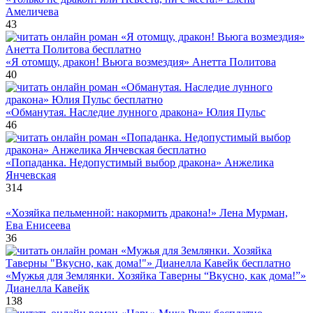
Амеличева
43
«Я отомщу, дракон! Вьюга возмездия» Анетта Политова
40
«Обманутая. Наследие лунного дракона» Юлия Пульс
46
«Попаданка. Недопустимый выбор дракона» Анжелика
Янчевская
314
«Хозяйка пельменной: накормить дракона!» Лена Мурман,
Ева Енисеева
36
«Мужья для Землянки. Хозяйка Таверны “Вкусно, как дома!”»
Дианелла Кавейк
138