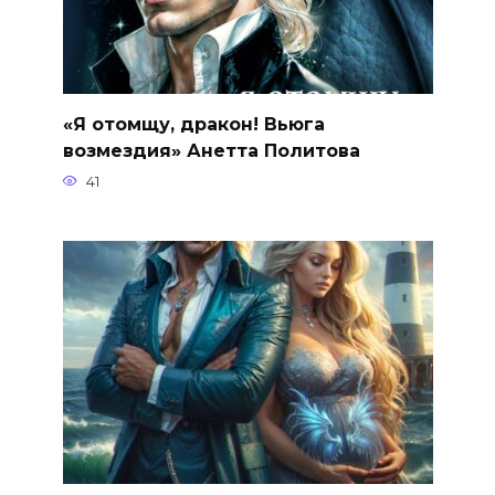
«Я отомщу, дракон! Вьюга
возмездия» Анетта Политова
41