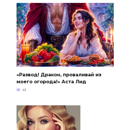
«Развод! Дракон, проваливай из
моего огорода!» Аста Лид
41