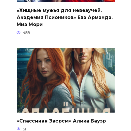
«Хищные мужья для невезучей.
Академия Псиоников» Ева Арманда,
Миа Мори
489
«Спасенная Зверем» Алика Бауэр
51