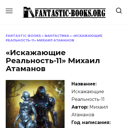
Перейти
к
содержанию
FANTASTIC-BOOKS
»
ФАНТАСТИКА
»
«ИСКАЖАЮЩИЕ
РЕАЛЬНОСТЬ-11» МИХАИЛ АТАМАНОВ
«Искажающие
Реальность-11» Михаил
Атаманов
Название:
Искажающие
Реальность-11
Автор:
Михаил
Атаманов
Год написания: