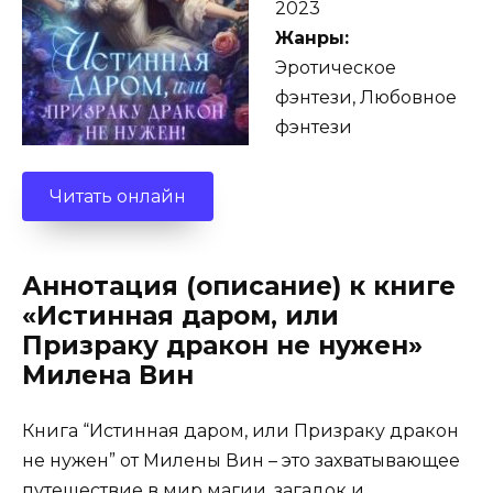
2023
Жанры:
Эротическое
фэнтези, Любовное
фэнтези
Читать онлайн
Аннотация (описание) к книге
«Истинная даром, или
Призраку дракон не нужен»
Милена Вин
Книга “Истинная даром, или Призраку дракон
не нужен” от Милены Вин – это захватывающее
путешествие в мир магии, загадок и