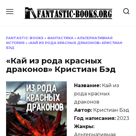
Перейти
к
содержанию
FANTASTIC-BOOKS
»
ФАНТАСТИКА
»
АЛЬТЕРНАТИВНАЯ
ИСТОРИЯ
»
«КАЙ ИЗ РОДА КРАСНЫХ ДРАКОНОВ» КРИСТИАН
БЭД
«Кай из рода красных
драконов» Кристиан Бэд
Название:
Кай из
рода красных
драконов
Автор:
Кристиан Бэд
Год написания:
2023
Жанры:
Альтернативная