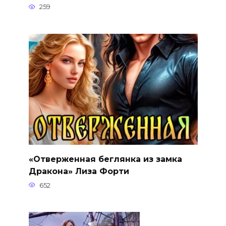
259
«Отверженная беглянка из замка
Дракона» Лиза Форти
652