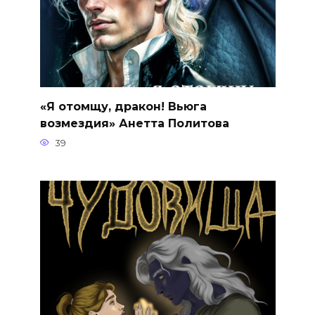
«Я отомщу, дракон! Вьюга
возмездия» Анетта Политова
39