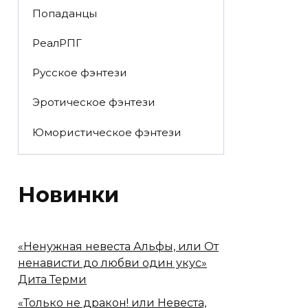
Попаданцы
РеалРПГ
Русское фэнтези
Эротическое фэнтези
Юмористическое фэнтези
Новинки
«Ненужная невеста Альфы, или От
ненависти до любви один укус»
Дита Терми
«Только не дракон! или Невеста,