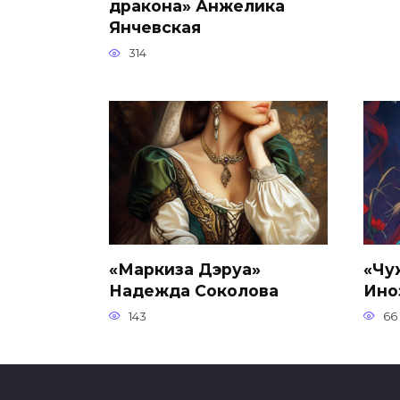
дракона» Анжелика
Янчевская
314
«Маркиза Дэруа»
«Чу
Надежда Соколова
Ино
143
66