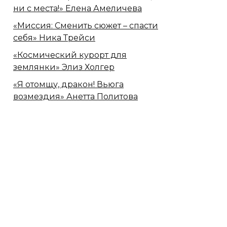
ни с места!» Елена Амеличева
«Миссия: Сменить сюжет – спасти
себя» Ника Трейси
«Космический курорт для
землянки» Элиз Холгер
«Я отомщу, дракон! Вьюга
возмездия» Анетта Политова