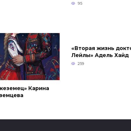
95
«Вторая жизнь докт
Лейлы» Адель Хайд
259
жеземец» Карина
земцева