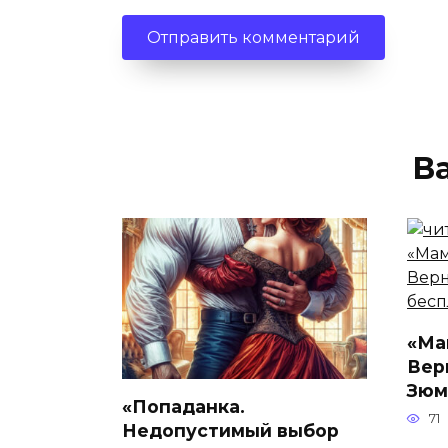
В
«Ма
Вер
Зюм
«Попаданка.
71
Недопустимый выбор