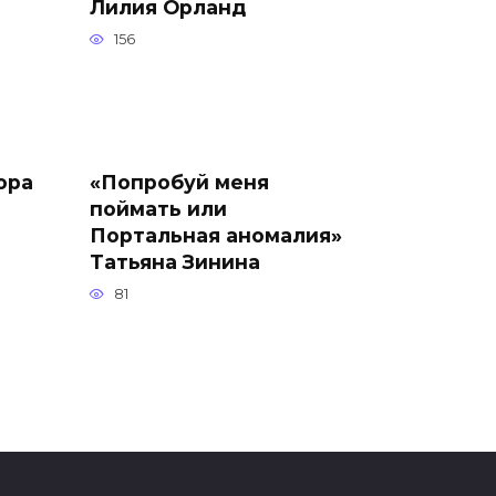
Лилия Орланд
156
ора
«Попробуй меня
поймать или
Портальная аномалия»
Татьяна Зинина
81