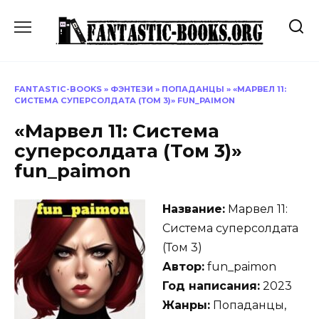
Перейти
к
содержанию
FANTASTIC-BOOKS
»
ФЭНТЕЗИ
»
ПОПАДАНЦЫ
»
«МАРВЕЛ 11:
СИСТЕМА СУПЕРСОЛДАТА (ТОМ 3)» FUN_PAIMON
«Марвел 11: Система
суперсолдата (Том 3)»
fun_paimon
Название:
Марвел 11:
Система суперсолдата
(Том 3)
Автор:
fun_paimon
Год написания:
2023
Жанры:
Попаданцы,