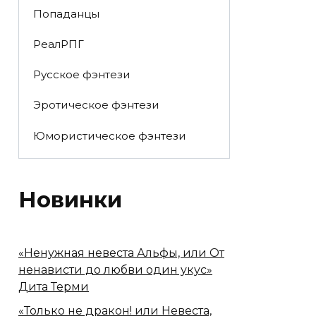
Попаданцы
РеалРПГ
Русское фэнтези
Эротическое фэнтези
Юмористическое фэнтези
Новинки
«Ненужная невеста Альфы, или От
ненависти до любви один укус»
Дита Терми
«Только не дракон! или Невеста,