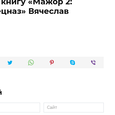
 книгу «Мажор 2:
цназ» Вячеслав
й
Сайт