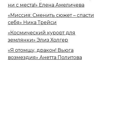
ни с места!» Елена Амеличева
«Миссия: Сменить сюжет – спасти
себя» Ника Трейси
«Космический курорт для
землянки» Элиз Холгер
«Я отомщу, дракон! Вьюга
возмездия» Анетта Политова