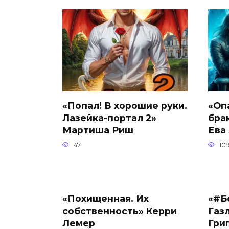
«Попал! В хорошие руки.
«Оп
Лазейка-портал 2»
бра
Мартиша Риш
Ева
47
10
«Похищенная. Их
«#Б
собственность» Керри
Газл
Лемер
Гри