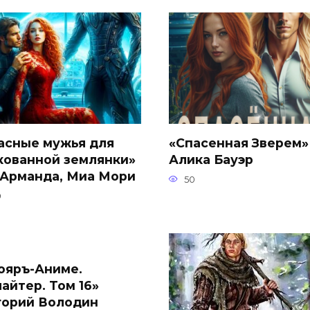
асные мужья для
«Спасенная Зверем»
кованной землянки»
Алика Бауэр
 Арманда, Миа Мори
50
9
ояръ-Аниме.
айтер. Том 16»
горий Володин