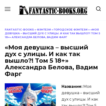
Перейти
к
содержанию
FANTASTIC-BOOKS
»
ФЭНТЕЗИ
»
ГОРОДСКОЕ ФЭНТЕЗИ
»
«МОЯ
ДЕВУШКА – ВЫСШИЙ ДУХ С УЛИЦЫ. И КАК ТАК ВЫШЛО?! ТОМ 5
18+» АЛЕКСАНДРА БЕЛОВА, ВАДИМ ФАРГ
«Моя девушка – высший
дух с улицы. И как так
вышло?! Том 5 18+»
Александра Белова, Вадим
Фарг
Название:
Моя
девушка – высший
дух с улицы. И как
так вышло?! Том 5