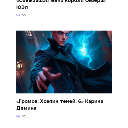
«Сбежавшая жена короля севера»
ЮЭл
77
«Громов. Хозяин теней. 6» Карина
Демина
79