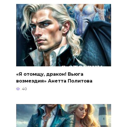
«Я отомщу, дракон! Вьюга
возмездия» Анетта Политова
40