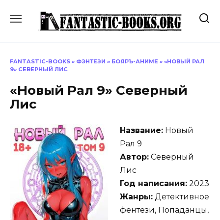
Перейти
к
содержанию
FANTASTIC-BOOKS
»
ФЭНТЕЗИ
»
БОЯРЪ-АНИМЕ
»
«НОВЫЙ РАЛ
9» СЕВЕРНЫЙ ЛИС
«Новый Рал 9» Северный
Лис
Название:
Новый
Рал 9
Автор:
Северный
Лис
Год написания:
2023
Жанры:
Детективное
фентези, Попаданцы,