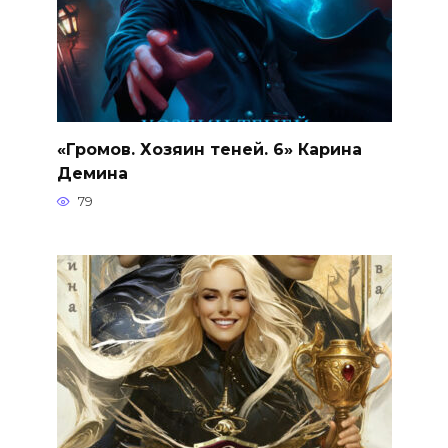
«Громов. Хозяин теней. 6» Карина
Демина
79