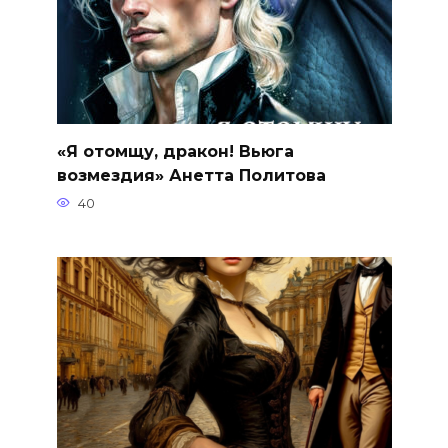
«Я отомщу, дракон! Вьюга
возмездия» Анетта Политова
40