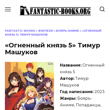
Перейти
к
содержанию
FANTASTIC-BOOKS
»
ФЭНТЕЗИ
»
БОЯРЪ-АНИМЕ
»
«ОГНЕННЫЙ
КНЯЗЬ 5» ТИМУР МАШУКОВ
«Огненный князь 5» Тимур
Машуков
Название:
Огненный
князь 5
Автор:
Тимур
Машуков
Год написания:
2023
Жанры:
Бояръ-
Аниме, Попаданцы,