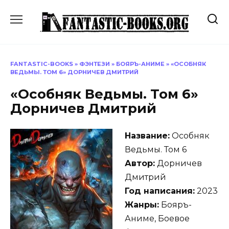
Перейти
к
содержанию
FANTASTIC-BOOKS
»
ФЭНТЕЗИ
»
БОЯРЪ-АНИМЕ
»
«ОСОБНЯК
ВЕДЬМЫ. ТОМ 6» ДОРНИЧЕВ ДМИТРИЙ
«Особняк Ведьмы. Том 6»
Дорничев Дмитрий
Название:
Особняк
Ведьмы. Том 6
Автор:
Дорничев
Дмитрий
Год написания:
2023
Жанры:
Бояръ-
Аниме, Боевое