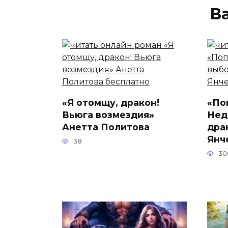
В
«Я отомщу, дракон!
«По
Вьюга возмездия»
Нед
Анетта Политова
дра
Янч
38
30