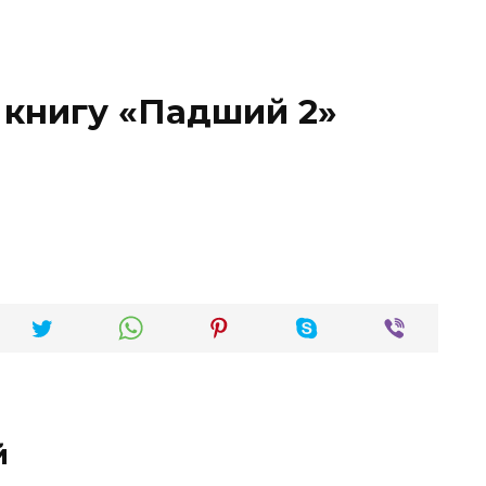
 книгу «Падший 2»
й