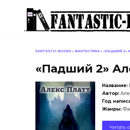
Перейти
к
содержанию
FANTASTIC-BOOKS
»
ФАНТАСТИКА
»
«ПАДШИЙ 2» 
«Падший 2» Ал
Название:
Автор:
Але
Год напис
Жанры:
Фан
Читать 