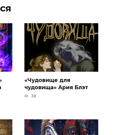
ся
»
«Чудовище для
а
чудовища» Ария Блэт
38