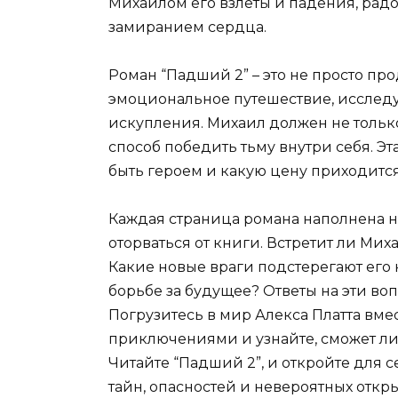
Михаилом его взлеты и падения, радо
замиранием сердца.
Роман “Падший 2” – это не просто пр
эмоциональное путешествие, исслед
искупления. Михаил должен не тольк
способ победить тьму внутри себя. Эта
быть героем и какую цену приходится
Каждая страница романа наполнена н
оторваться от книги. Встретит ли Мих
Какие новые враги подстерегают его 
борьбе за будущее? Ответы на эти воп
Погрузитесь в мир Алекса Платта вме
приключениями и узнайте, сможет ли 
Читайте “Падший 2”, и откройте для
тайн, опасностей и невероятных откр