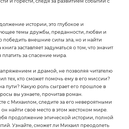
сти и горести, следя за развитием событий с
одолжение истории, это глубокое и
ующее темы дружбы, преданности, любви и
о победить внешние силы зла, но и найти
 книга заставляет задуматься о том, что значит
 платить за спасение мира.
апряжением и драмой, не позволяя читателю
аил тех, кто сможет помочь ему в его миссии?
на пути? Какую роль сыграет его прошлое в
росы вы узнаете, прочитав роман.
сте с Михаилом, следите за его невероятными
он найти своё место в этом жестоком мире.
 себя продолжение эпической истории, полной
ытий. Узнайте, сможет ли Михаил преодолеть