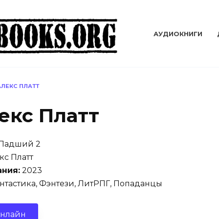
АУДИОКНИГИ
АЛЕКС ПЛАТТ
екс Платт
Падший 2
кс Платт
ания:
2023
тастика, Фэнтези, ЛитРПГ, Попаданцы
онлайн