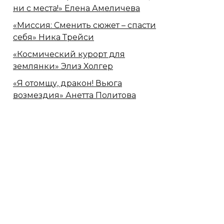
ни с места!» Елена Амеличева
«Миссия: Сменить сюжет – спасти
себя» Ника Трейси
«Космический курорт для
землянки» Элиз Холгер
«Я отомщу, дракон! Вьюга
возмездия» Анетта Политова