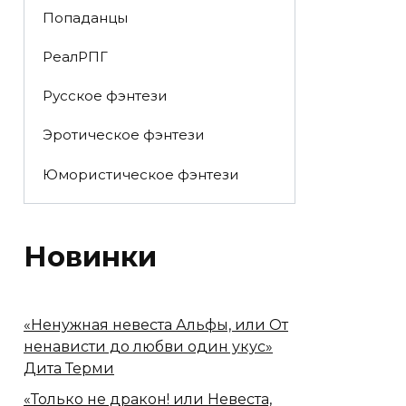
Попаданцы
РеалРПГ
Русское фэнтези
Эротическое фэнтези
Юмористическое фэнтези
Новинки
«Ненужная невеста Альфы, или От
ненависти до любви один укус»
Дита Терми
«Только не дракон! или Невеста,