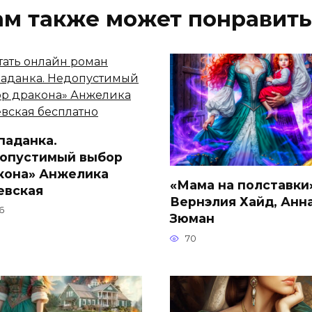
ам также может понравить
паданка.
опустимый выбор
кона» Анжелика
«Мама на полставки
евская
Вернэлия Хайд, Анн
6
Зюман
70