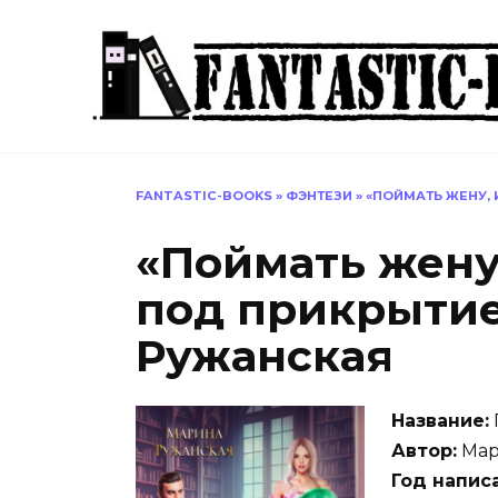
Перейти
к
содержанию
FANTASTIC-BOOKS
»
ФЭНТЕЗИ
»
«ПОЙМАТЬ ЖЕНУ,
«Поймать жену
под прикрыти
Ружанская
Название:
Автор:
Мар
Год напис