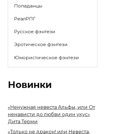
Попаданцы
РеалРПГ
Русское фэнтези
Эротическое фэнтези
Юмористическое фэнтези
Новинки
«Ненужная невеста Альфы, или От
ненависти до любви один укус»
Дита Терми
«Только не дракон! или Невеста,