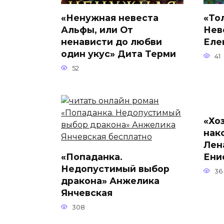
«Ненужная невеста
«То
Альфы, или От
Неве
ненависти до любви
Еле
один укус» Дита Терми
41
52
«Хо
нак
Лен
«Попаданка.
Ени
Недопустимый выбор
36
дракона» Анжелика
Янчевская
308