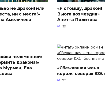
лько не дракон! или
«Я отомщу, дракон!
ста, ни с места!»
Вьюга возмездия»
на Амеличева
Анетта Политова
39
зяйка пельменной:
ормить дракона!»
а Мурман, Ева
«Сбежавшая жена
сеева
короля севера» ЮЭл
77