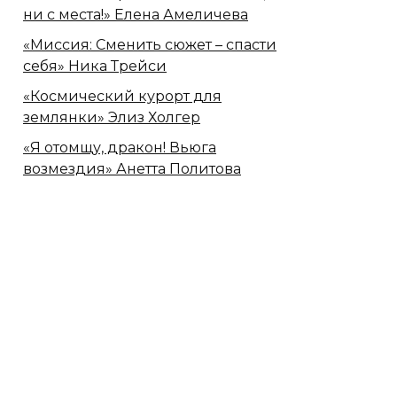
ни с места!» Елена Амеличева
«Миссия: Сменить сюжет – спасти
себя» Ника Трейси
«Космический курорт для
землянки» Элиз Холгер
«Я отомщу, дракон! Вьюга
возмездия» Анетта Политова