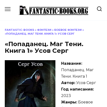
Перейти
к
содержанию
FANTASTIC-BOOKS
»
ФЭНТЕЗИ
»
БОЕВОЕ ФЭНТЕЗИ
»
«ПОПАДАНЕЦ. МАГ ТЕНИ. КНИГА 1» УСОВ СЕРГ
«Попаданец. Маг Тени.
Книга 1» Усов Серг
Название:
Попаданец. Маг
Тени. Книга 1
Автор:
Усов Серг
Год написания:
2023
Жанры:
Боевое