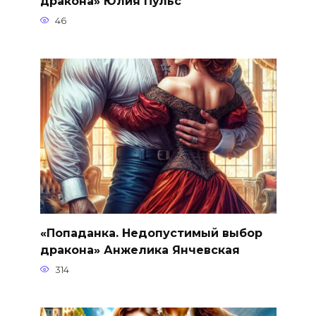
дракона» Юлия Пульс
46
«Попаданка. Недопустимый выбор
дракона» Анжелика Янчевская
314