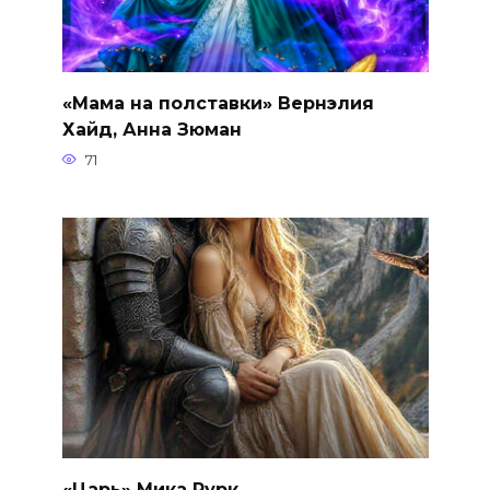
«Мама на полставки» Вернэлия
Хайд, Анна Зюман
71
«Царь» Мика Рурк