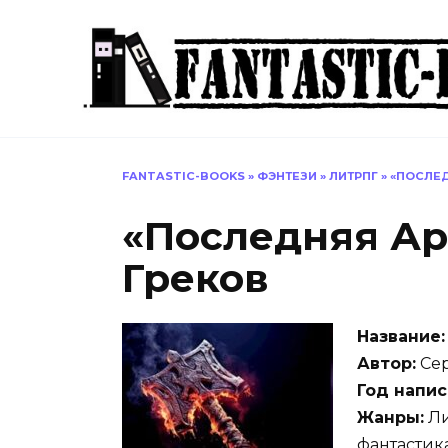
Перейти
к
содержанию
FANTASTIC-BOOKS
»
ФЭНТЕЗИ
»
ЛИТРПГ
»
«ПОСЛЕД
«Последняя Ар
Греков
Название:
Автор:
Сер
Год напис
Жанры:
Ли
фантастик