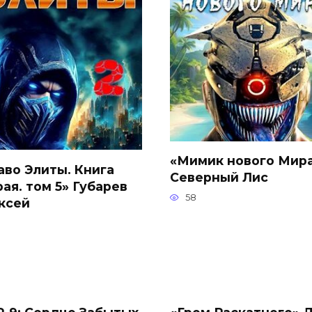
«Мимик нового Мира
аво Элиты. Книга
Северный Лис
ая. том 5» Губарев
58
ксей