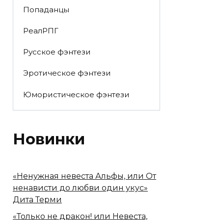
Попаданцы
РеалРПГ
Русское фэнтези
Эротическое фэнтези
Юмористическое фэнтези
Новинки
«Ненужная невеста Альфы, или От
ненависти до любви один укус»
Дита Терми
«Только не дракон! или Невеста,