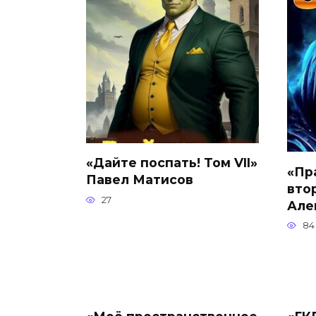
«Дайте поспать! Том VII»
«Пр
Павел Матисов
втор
27
Але
84