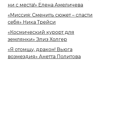
ни с места!» Елена Амеличева
«Миссия: Сменить сюжет – спасти
себя» Ника Трейси
«Космический курорт для
землянки» Элиз Холгер
«Я отомщу, дракон! Вьюга
возмездия» Анетта Политова