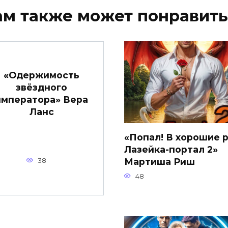
ам также может понравить
«Одержимость
звёздного
императора» Вера
Ланс
«Попал! В хорошие р
Лазейка-портал 2»
Мартиша Риш
38
48