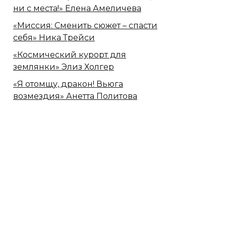
ни с места!» Елена Амеличева
«Миссия: Сменить сюжет – спасти
себя» Ника Трейси
«Космический курорт для
землянки» Элиз Холгер
«Я отомщу, дракон! Вьюга
возмездия» Анетта Политова