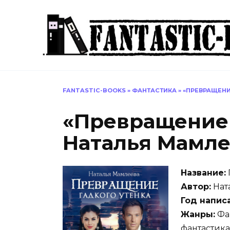
Перейти
к
содержанию
FANTASTIC-BOOKS
»
ФАНТАСТИКА
»
«ПРЕВРАЩЕНИ
«Превращение 
Наталья Мамле
Название:
Автор:
Нат
Год напис
Жанры:
Фан
фантастика