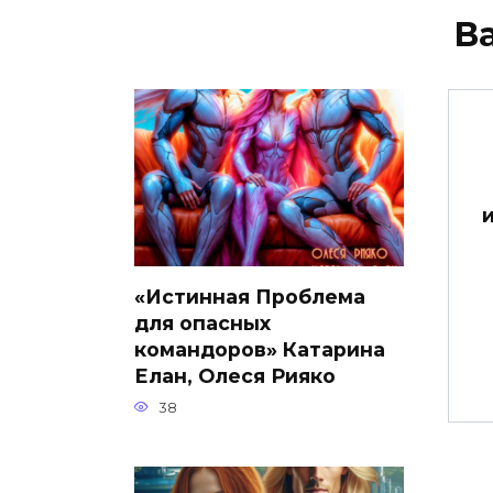
В
«Истинная Проблема
для опасных
командоров» Катарина
Елан, Олеся Рияко
38