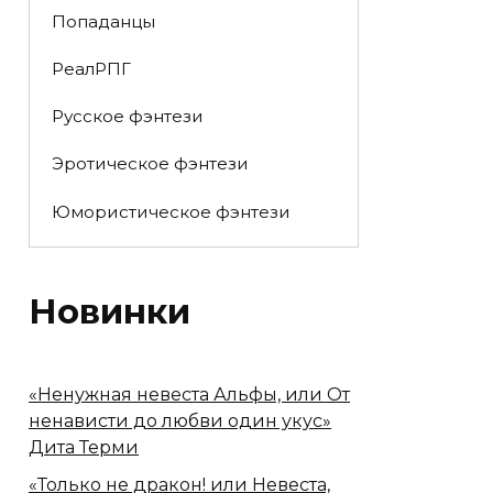
Попаданцы
РеалРПГ
Русское фэнтези
Эротическое фэнтези
Юмористическое фэнтези
Новинки
«Ненужная невеста Альфы, или От
ненависти до любви один укус»
Дита Терми
«Только не дракон! или Невеста,