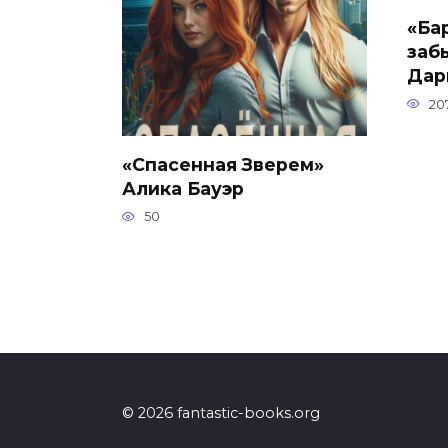
«Ба
заб
Дар
20
«Спасенная Зверем»
Алика Бауэр
50
© 2026 fantastic-books.org