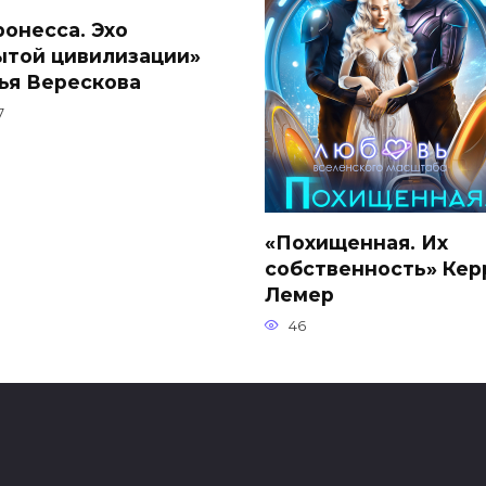
ронесса. Эхо
ытой цивилизации»
ья Верескова
7
«Похищенная. Их
собственность» Кер
Лемер
46