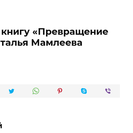
о книгу «Превращение
аталья Мамлеева
й