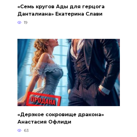
«Семь кругов Ады для герцога
Данталиана» Екатерина Слави
19
«Дерзкое сокровище дракона»
Анастасия Офлиди
63