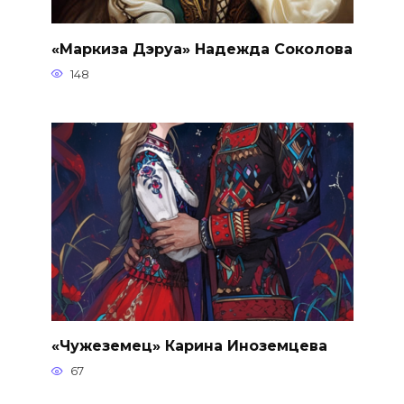
«Маркиза Дэруа» Надежда Соколова
148
«Чужеземец» Карина Иноземцева
67