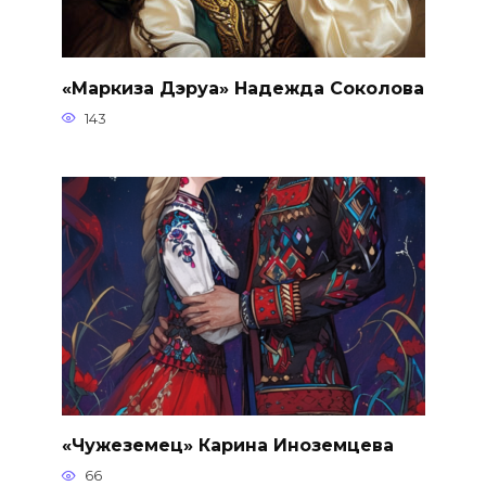
«Маркиза Дэруа» Надежда Соколова
143
«Чужеземец» Карина Иноземцева
66