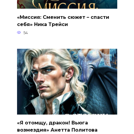
«Миссия: Сменить сюжет – спасти
себя» Ника Трейси
54
«Я отомщу, дракон! Вьюга
возмездия» Анетта Политова