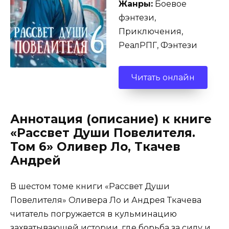
Жанры:
Боевое
фэнтези,
Приключения,
РеалРПГ, Фэнтези
Читать онлайн
Аннотация (описание) к книге
«Рассвет Души Повелителя.
Том 6» Оливер Ло, Ткачев
Андрей
В шестом томе книги «Рассвет Души
Повелителя» Оливера Ло и Андрея Ткачева
читатель погружается в кульминацию
захватывающей истории, где борьба за силу и