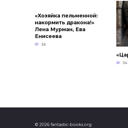
«Хозяйка пельменной:
накормить дракона!»
Лена Мурман, Ева
Енисеева
36
«Ца
34
© 2026 fantastic-books.org