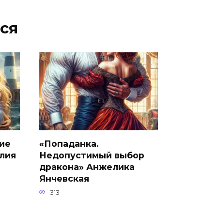
ся
ие
«Попаданка.
лия
Недопустимый выбор
дракона» Анжелика
Янчевская
313