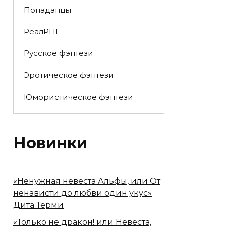
Попаданцы
РеалРПГ
Русское фэнтези
Эротическое фэнтези
Юмористическое фэнтези
Новинки
«Ненужная невеста Альфы, или От
ненависти до любви один укус»
Дита Терми
«Только не дракон! или Невеста,