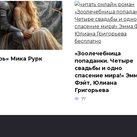
«Зоолечебница
рь» Мика Рурк
попаданки. Четыре
свадьбы и одно
спасение мира!» Эм
Фэйт, Юлиана
Григорьева
77