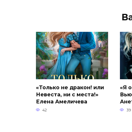
В
«Только не дракон! или
«Я 
Невеста, ни с места!»
Вью
Елена Амеличева
Ане
42
39