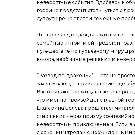
невероятные события. Вдобавок к о
героине предстоит столкнуться с д
супруги решают свои семейные про
Что произойдет, когда в жизни геро
семейные интриги ей предстоит разга
путешествие по курьезному миру дра
юмора, необычные решения и невер
“Развод по-драконьи” — это не просто
захватывающее приключение, где об
Вас ожидают неожиданные повороты, 
что именно произойдет с главной геро
Екатерина Белова предлагает читате
отношения через призму фэнтезийног
невероятным приключением. Если вы
драконьим тропам с неожиданными с