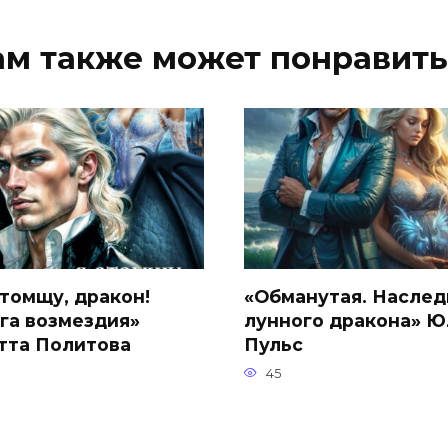
ам также может понравить
отомщу, дракон!
«Обманутая. Наслед
га возмездия»
лунного дракона» Ю
тта Политова
Пульс
45