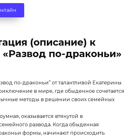
онлайн
ация (описание) к
 «Развод по-драконьи»
азвод по-драконьи” от талантливой Екатерины
риключение в мире, где обыденное сочетается
обычные методы в решении своих семейных
оумная, оказывается втянутой в
семейного развода. Когда обыденная
раконьи формы, начинают происходить