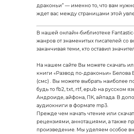
драконьи” — именно то, что вам нужн
ждет вас между страницами этой увл
В нашей онлайн-библиотеке Fantastic
жанров от знаменитых писателей со в
заканчивая теми, кто оставил значит
На нашем сайте Вы можете скачать и
книги «Развод по-драконьи» Белова 
(смс) . Вы можете выбрать наиболее 
будь то fb2, txt, rtf, epub на русском
Андроиде, айфона, ПК, айпада. В допо
аудиокниги в формате mp3.
Прежде чем начать чтение или скачат
рецензиями, аннотациями, а также пр
произведение. Мы уделяем особое вн