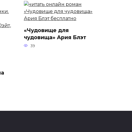
«Чудовище для
чудовища» Ария Блэт
39
ма