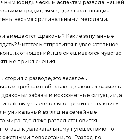
бычным юридическим аспектам развода, нашей
раконьими традициями, где огнедышащие
блемы весьма оригинальными методами.
ини вмешаются драконы? Какие запутанные
дать? Читатель отправится в увлекательное
коньих отношений, где смешиваются чувство
оятные приключения.
 история о разводе, это веселое и
ычные проблемы обретают драконьи размеры.
драконьи забавы и искрометные ситуации, а
иней, вы узнаете только прочитав эту книгу.
лям уникальный взгляд на семейные
о мира, где даже развод становится
 готовы к увлекательному путешествию по
южетными поворотами, то “Развод по-