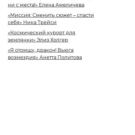
ни с места!» Елена Амеличева
«Миссия: Сменить сюжет – спасти
себя» Ника Трейси
«Космический курорт для
землянки» Элиз Холгер
«Я отомщу, дракон! Вьюга
возмездия» Анетта Политова