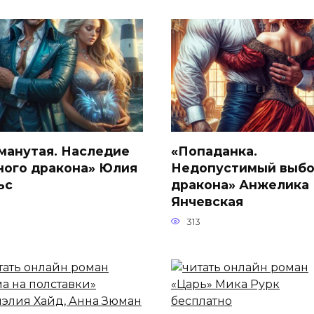
манутая. Наследие
«Попаданка.
ного дракона» Юлия
Недопустимый выб
ьс
дракона» Анжелика
Янчевская
313