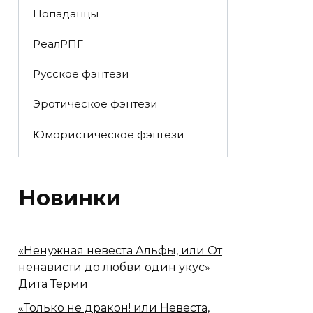
Попаданцы
РеалРПГ
Русское фэнтези
Эротическое фэнтези
Юмористическое фэнтези
Новинки
«Ненужная невеста Альфы, или От
ненависти до любви один укус»
Дита Терми
«Только не дракон! или Невеста,