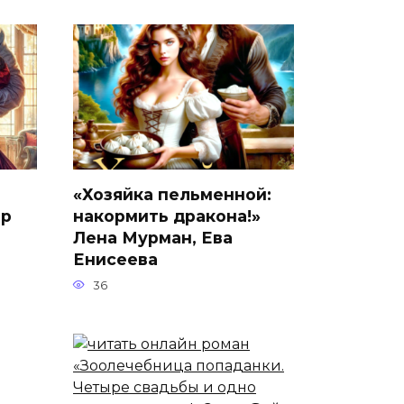
«Хозяйка пельменной:
ор
накормить дракона!»
Лена Мурман, Ева
Енисеева
36