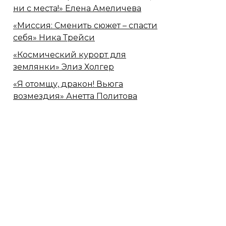
ни с места!» Елена Амеличева
«Миссия: Сменить сюжет – спасти
себя» Ника Трейси
«Космический курорт для
землянки» Элиз Холгер
«Я отомщу, дракон! Вьюга
возмездия» Анетта Политова