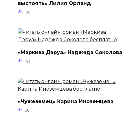
выстоять» Лилия Орланд
156
«Маркиза Дэруа» Надежда Соколова
143
«Чужеземец» Карина Иноземцева
66