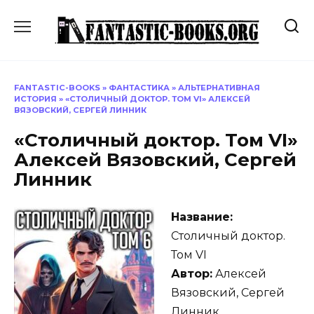
Перейти
к
содержанию
FANTASTIC-BOOKS
»
ФАНТАСТИКА
»
АЛЬТЕРНАТИВНАЯ
ИСТОРИЯ
»
«СТОЛИЧНЫЙ ДОКТОР. ТОМ VI» АЛЕКСЕЙ
ВЯЗОВСКИЙ, СЕРГЕЙ ЛИННИК
«Столичный доктор. Том VI»
Алексей Вязовский, Сергей
Линник
Название:
Столичный доктор.
Том VI
Автор:
Алексей
Вязовский, Сергей
Линник