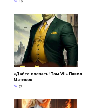
46
«Дайте поспать! Том VII» Павел
Матисов
27