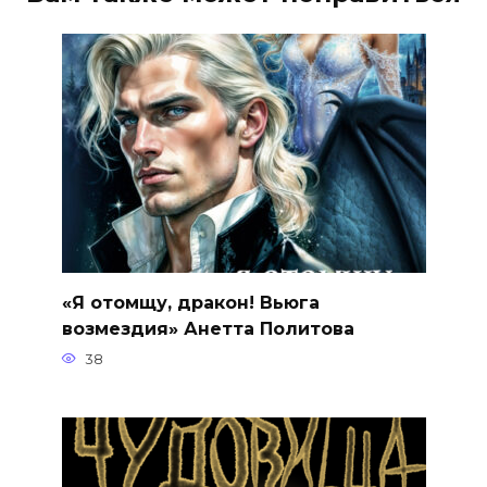
«Я отомщу, дракон! Вьюга
возмездия» Анетта Политова
38