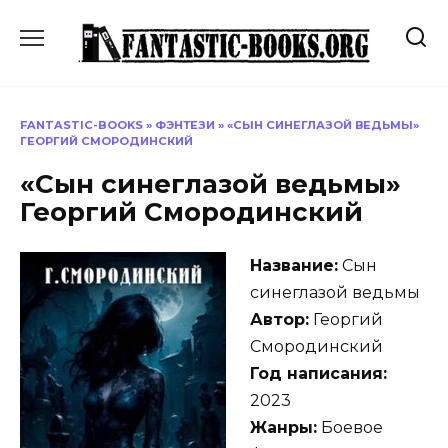
Перейти
к
содержанию
FANTASTIC-BOOKS
»
ФЭНТЕЗИ
»
«СЫН СИНЕГЛАЗОЙ ВЕДЬМЫ»
ГЕОРГИЙ СМОРОДИНСКИЙ
«Сын синеглазой ведьмы»
Георгий Смородинский
Название:
Сын
синеглазой ведьмы
Автор:
Георгий
Смородинский
Год написания:
2023
Жанры:
Боевое